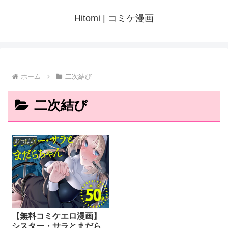
Hitomi | コミケ漫画
ホーム
二次結び
二次結び
おっぱい
【無料コミケエロ漫画】
シスター・サラとまだら