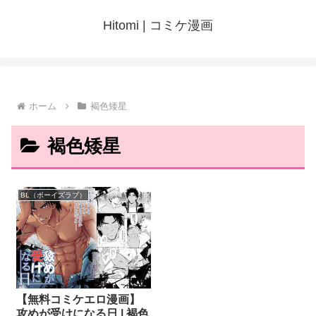
Hitomi | コミケ漫画
ホーム
褐色矮星
褐色矮星
BL（ボーイズラブ）
【無料コミケエロ漫画】
攻めが受けになる日 | 褐色